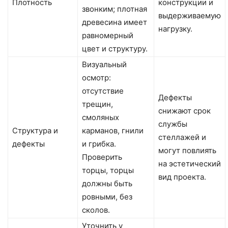
Плотность
конструкции и
звонким; плотная
выдерживаемую
древесина имеет
нагрузку.
равномерный
цвет и структуру.
Визуальный
осмотр:
отсутствие
Дефекты
трещин,
снижают срок
смоляных
службы
Структура и
карманов, гнили
стеллажей и
дефекты
и грибка.
могут повлиять
Проверить
на эстетический
торцы, торцы
вид проекта.
должны быть
ровными, без
сколов.
Уточнить у