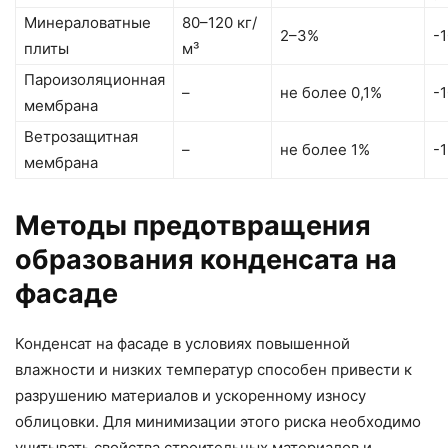
Минераловатные
80–120 кг/
2–3%
-
плиты
м³
Пароизоляционная
–
не более 0,1%
-
мембрана
Ветрозащитная
–
не более 1%
-
мембрана
Методы предотвращения
образования конденсата на
фасаде
Конденсат на фасаде в условиях повышенной
влажности и низких температур способен привести к
разрушению материалов и ускоренному износу
облицовки. Для минимизации этого риска необходимо
учитывать свойства строительных материалов и