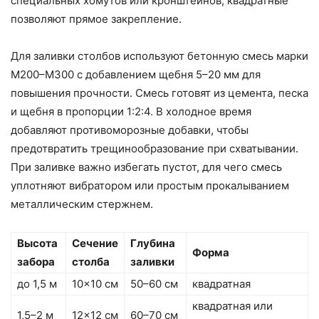
специальных хомутов или кронштейнов, квадратные
позволяют прямое закрепление.
Для заливки столбов используют бетонную смесь марки
М200–М300 с добавлением щебня 5–20 мм для
повышения прочности. Смесь готовят из цемента, песка
и щебня в пропорции 1:2:4. В холодное время
добавляют противоморозные добавки, чтобы
предотвратить трещинообразование при схватывании.
При заливке важно избегать пустот, для чего смесь
уплотняют вибратором или простым прокалыванием
металлическим стержнем.
Высота
Сечение
Глубина
Форма
забора
столба
заливки
до 1,5 м
10×10 см
50–60 см
квадратная
квадратная или
1,5–2 м
12×12 см
60–70 см