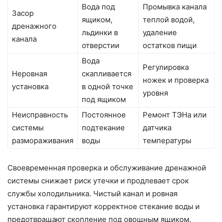
Вода под
Промывка канала
Засор
ящиком,
теплой водой,
дренажного
льдинки в
удаление
канала
отверстии
остатков пищи
Вода
Регулировка
Неровная
скапливается
ножек и проверка
установка
в одной точке
уровня
под ящиком
Неисправность
Постоянное
Ремонт ТЭНа или
системы
подтекание
датчика
размораживания
воды
температуры
Своевременная проверка и обслуживание дренажной
системы снижает риск утечки и продлевает срок
службы холодильника. Чистый канал и ровная
установка гарантируют корректное стекание воды и
предотвращают скопление под овощным ящиком.